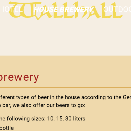
HOTEL
HOUSE BREWERY
OUTDOO
brewery
ferent types of beer in the house according to the Ge
e bar, we also offer our beers to go:
the following sizes: 10, 15, 30 liters
bottle