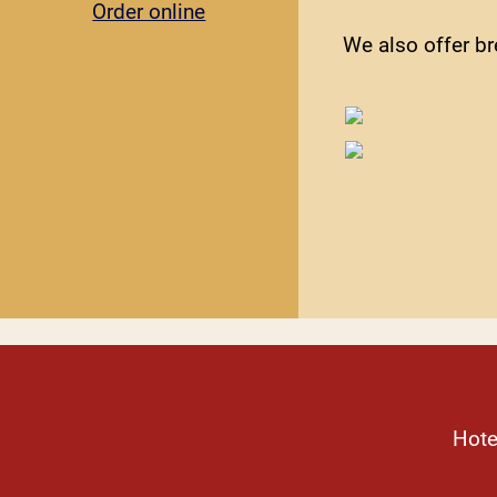
Order online
We also offer br
Hote