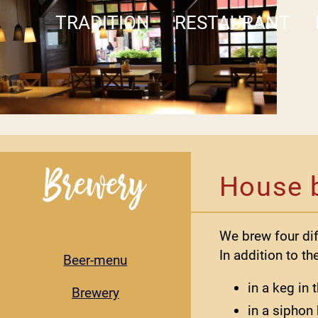
TRADITION
RESTAURANT
House 
We brew four dif
In addition to th
Beer-menu
in a keg in 
Brewery
in a siphon 