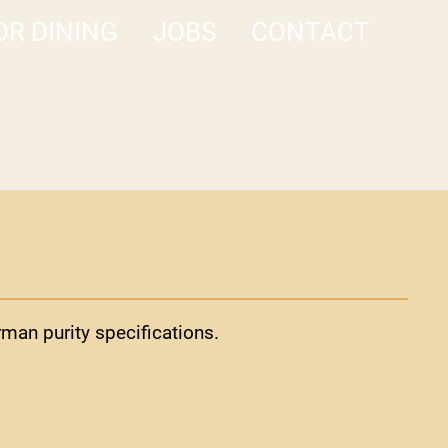
R DINING
JOBS
CONTACT
rman purity specifications.